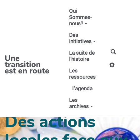
Aller au contenu principal
Qui
Sommes-
nous?
Des
initiatives
La suite de
Une
l'histoire
transition
est en route
Les
ressources
L'agenda
Les
archives
Des actions
locales face aux