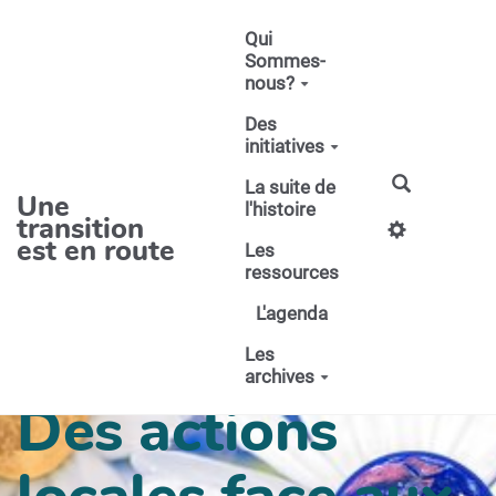
Aller au contenu principal
Qui
Sommes-
nous?
Des
initiatives
La suite de
Une
l'histoire
transition
est en route
Les
ressources
L'agenda
Les
archives
Des actions
locales face aux