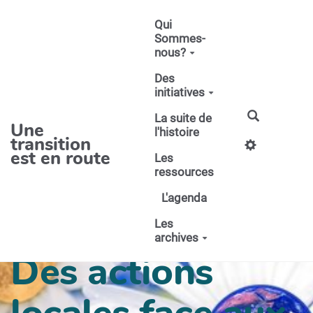
Aller au contenu principal
Qui
Sommes-
nous?
Des
initiatives
La suite de
Une
l'histoire
transition
est en route
Les
ressources
L'agenda
Les
archives
Des actions
locales face aux