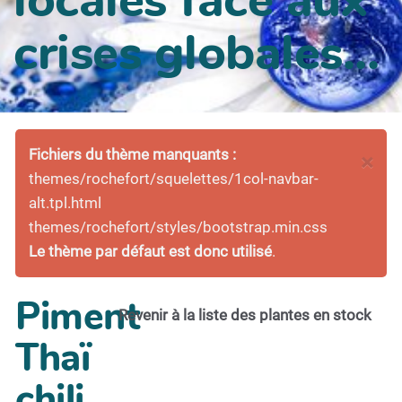
crises globales...
Fichiers du thème manquants :
×
themes/rochefort/squelettes/1col-navbar-
alt.tpl.html
themes/rochefort/styles/bootstrap.min.css
Le thème par défaut est donc utilisé
.
Piment
Revenir à la liste des plantes en stock
Thaï
chili