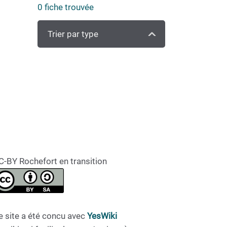
0
fiche trouvée
Trier par type
C-BY Rochefort en transition
e site a été concu avec
YesWiki