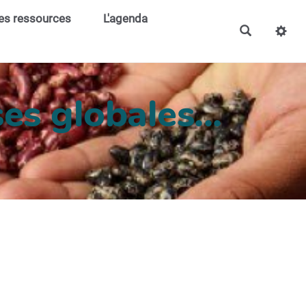
es ressources
L'agenda
es globales..
.