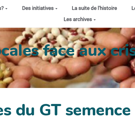
s?
Des initiatives
La suite de l'histoire
L
Les archives
cales face aux cris
es du GT semence