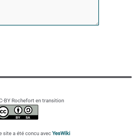
C-BY Rochefort en transition
e site a été concu avec
YesWiki