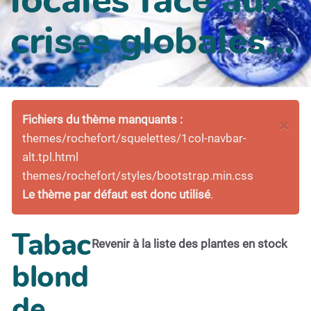
crises globales...
Fichiers du thème manquants :
×
themes/rochefort/squelettes/1col-navbar-
alt.tpl.html
themes/rochefort/styles/bootstrap.min.css
Le thème par défaut est donc utilisé
.
Tabac
Revenir à la liste des plantes en stock
blond
de