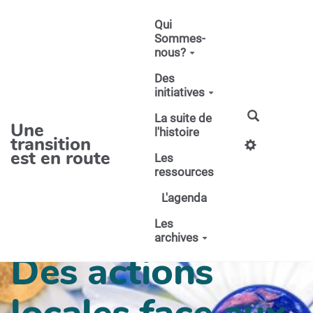
Aller au contenu principal
Qui
Sommes-
nous?
Des
initiatives
La suite de
Une
l'histoire
transition
est en route
Les
ressources
L'agenda
Les
archives
Des actions
locales face aux