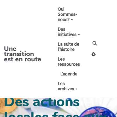
Aller au contenu principal
Qui
Sommes-
nous?
Des
initiatives
La suite de
Une
l'histoire
transition
est en route
Les
ressources
L'agenda
Les
archives
Des actions
locales face aux