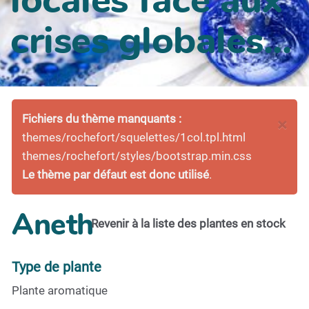
crises globales...
Fichiers du thème manquants :
×
themes/rochefort/squelettes/1col.tpl.html
themes/rochefort/styles/bootstrap.min.css
Le thème par défaut est donc utilisé
.
Aneth
Revenir à la liste des plantes en stock
Type de plante
Plante aromatique