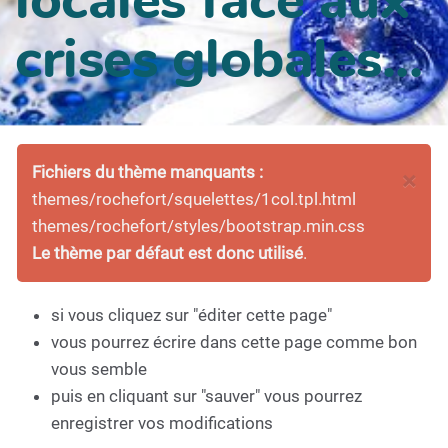
crises globales...
Fichiers du thème manquants :
×
themes/rochefort/squelettes/1col.tpl.html
themes/rochefort/styles/bootstrap.min.css
Le thème par défaut est donc utilisé
.
si vous cliquez sur "éditer cette page"
vous pourrez écrire dans cette page comme bon
vous semble
puis en cliquant sur "sauver" vous pourrez
enregistrer vos modifications