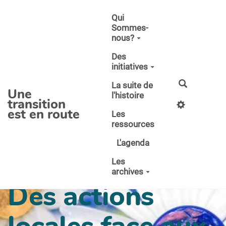
Aller au contenu principal
Qui
Sommes-
nous?
Des
initiatives
La suite de
Une
l'histoire
transition
est en route
Les
ressources
L'agenda
Les
archives
Des actions
locales face aux