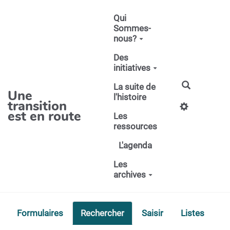
Aller au contenu principal
Qui
Sommes-
nous?
Des
initiatives
La suite de
Une
l'histoire
transition
est en route
Les
ressources
L'agenda
Les
archives
Formulaires
Rechercher
Saisir
Listes