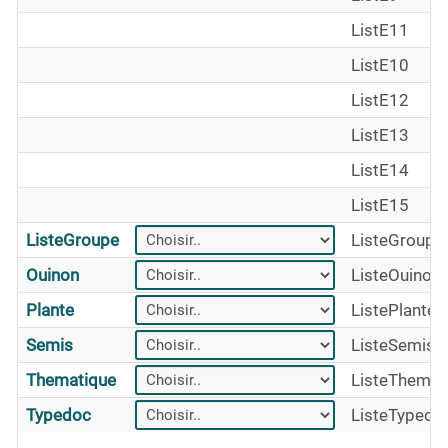
ListE11
ListE10
ListE12
ListE13
ListE14
ListE15
ListeGroupe
ListeGroupe
Ouinon
ListeOuinon
Plante
ListePlante
Semis
ListeSemis
Thematique
ListeThemat
Typedoc
ListeTypedo