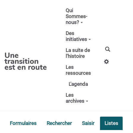
Aller au contenu principal
Qui
Sommes-
nous?
Des
initiatives
La suite de
Une
l'histoire
transition
est en route
Les
ressources
L'agenda
Les
archives
Formulaires
Rechercher
Saisir
Listes