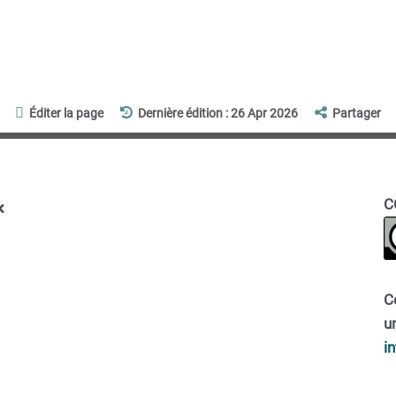
Éditer la page
Dernière édition : 26 Apr 2026
Partager
x
C
C
un
i