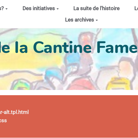
s?
Des initiatives
La suite de l'histoire
L
Les archives
de la Cantine Fam
alt.tpl.html
css