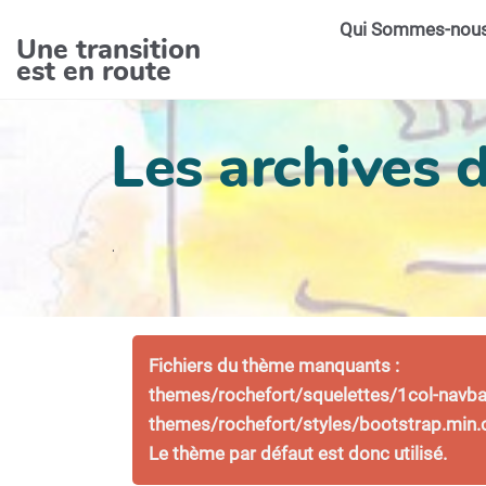
Aller au contenu principal
Qui Sommes-nou
Une transition
est en route
Les archives 
.
Fichiers du thème manquants :
themes/rochefort/squelettes/1col-navbar-
themes/rochefort/styles/bootstrap.min.
Le thème par défaut est donc utilisé
.