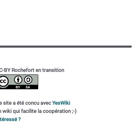
C-BY Rochefort en transition
e site a été concu avec
YesWiki
 wiki qui facilite la coopération ;-)
ntéressé ?