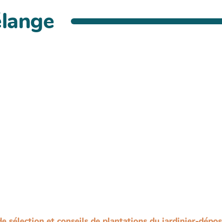
élange
de sélection et conseils de plantations du jardinier-dépo