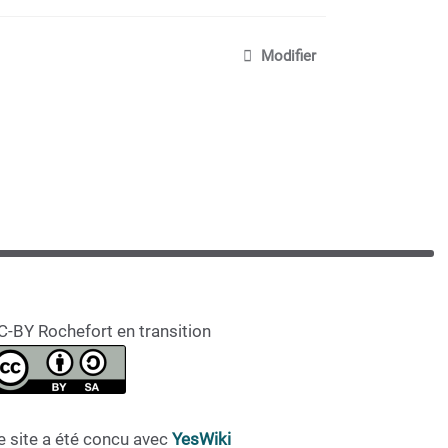
Modifier
C-BY Rochefort en transition
e site a été concu avec
YesWiki