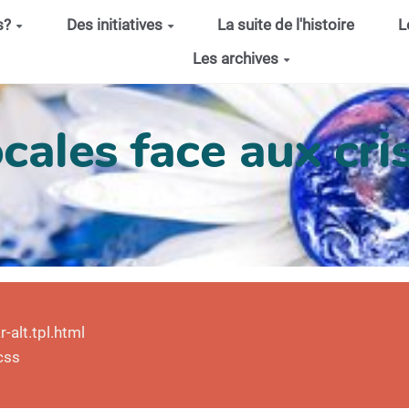
s?
Des initiatives
La suite de l'histoire
L
Les archives
cales face aux cris
alt.tpl.html
css