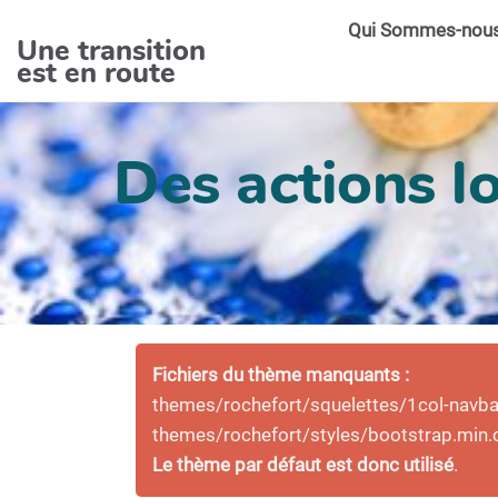
Aller au contenu principal
Qui Sommes-nou
Une transition
est en route
Des actions lo
Fichiers du thème manquants :
themes/rochefort/squelettes/1col-navbar-
themes/rochefort/styles/bootstrap.min.
Le thème par défaut est donc utilisé
.