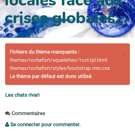
crises globales...
Fichiers du thème manquants :
×
themes/rochefort/squelettes/1col.tpl.html
themes/rochefort/styles/bootstrap.min.css
Le thème par défaut est donc utilisé
.
Les chats rivari
Commentaires
Se connecter pour commenter.