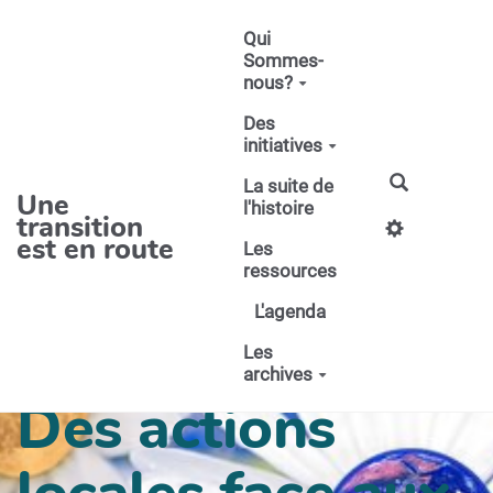
Aller au contenu principal
Qui
Sommes-
nous?
Des
initiatives
La suite de
Une
l'histoire
transition
est en route
Les
ressources
L'agenda
Les
archives
Des actions
locales face aux