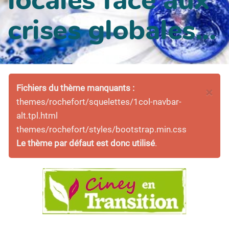
crises globales...
Fichiers du thème manquants :
×
themes/rochefort/squelettes/1col-navbar-
alt.tpl.html
themes/rochefort/styles/bootstrap.min.css
Le thème par défaut est donc utilisé
.