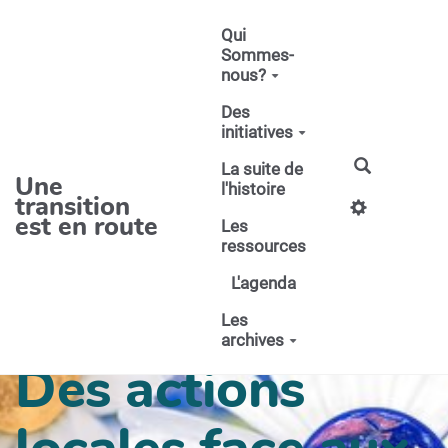
Aller au contenu principal
Qui
Sommes-
nous?
Des
initiatives
La suite de
Une
l'histoire
transition
est en route
Les
ressources
L'agenda
Les
archives
Des actions
locales face aux