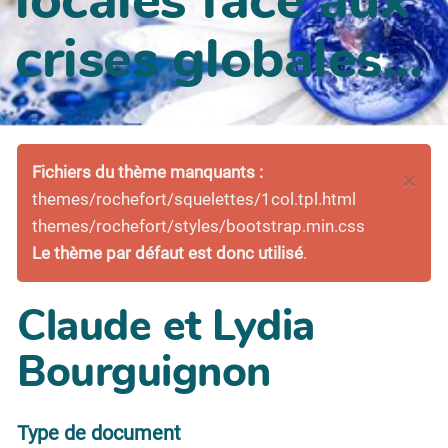
crises globales...
Fichiers du thème manquants :
×
themes/rochefort/squelettes/1col.tpl.html
themes/rochefort/styles/bootstrap.min.css
Le thème par défaut est donc utilisé
.
Claude et Lydia
Bourguignon
Type de document