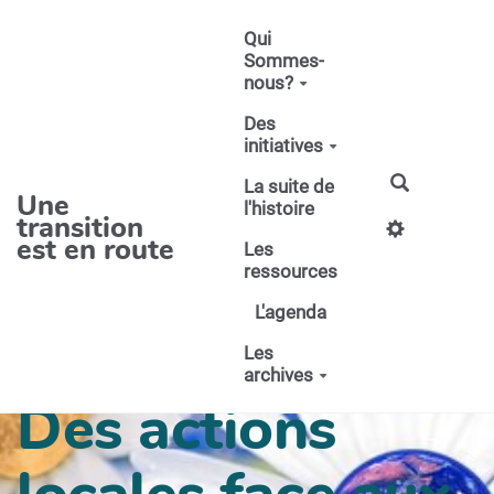
Aller au contenu principal
Qui
Sommes-
nous?
Des
initiatives
La suite de
Une
l'histoire
transition
est en route
Les
ressources
L'agenda
Les
archives
Des actions
locales face aux