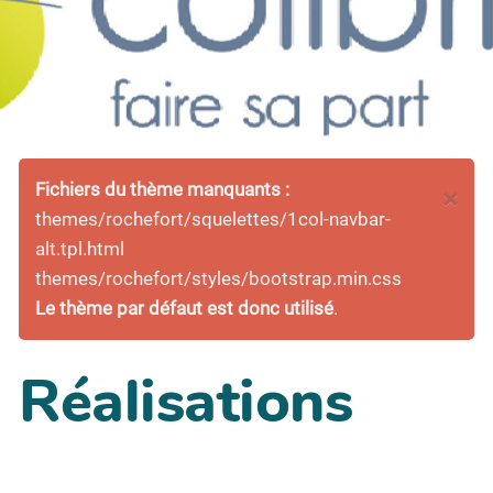
Fichiers du thème manquants :
×
themes/rochefort/squelettes/1col-navbar-
alt.tpl.html
themes/rochefort/styles/bootstrap.min.css
Le thème par défaut est donc utilisé
.
Réalisations