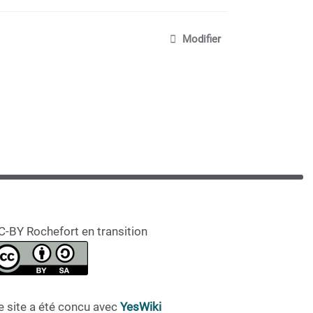
Modifier
C-BY Rochefort en transition
e site a été concu avec
YesWiki