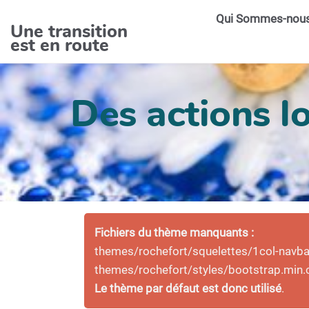
Aller au contenu principal
Qui Sommes-nou
Une transition
est en route
Des actions lo
Fichiers du thème manquants :
themes/rochefort/squelettes/1col-navbar-
themes/rochefort/styles/bootstrap.min.
Le thème par défaut est donc utilisé
.