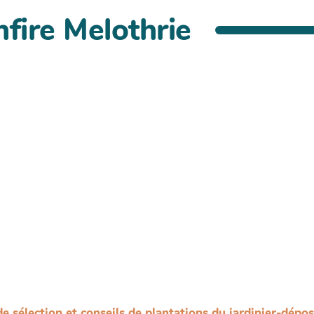
fire Melothrie
de sélection et conseils de plantations du jardinier-dépo