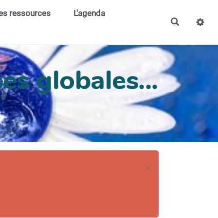
es ressources
L'agenda
es globales...
×