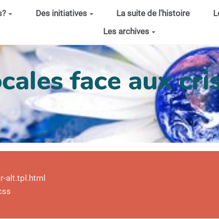
s?
Des initiatives
La suite de l'histoire
L
Les archives
cales face aux cris
alt.tpl.html
css