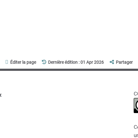
Éditer la page
Dernière édition : 01 Apr 2026
Partager
x
C
C
un