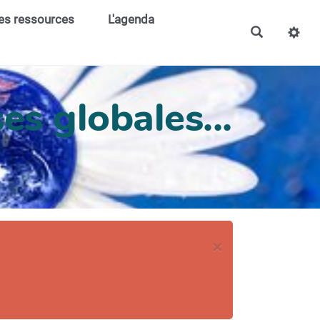
es ressources
L'agenda
es globales...
×