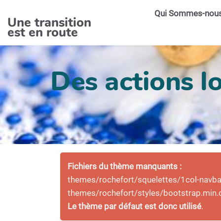
Aller au contenu principal
Qui Sommes-nou
Une transition
est en route
Des actions lo
Fichiers du thème manquants :
themes/rochefort/squelettes/1col-navbar-
themes/rochefort/styles/bootstrap.min.
Le thème par défaut est donc utilisé
.