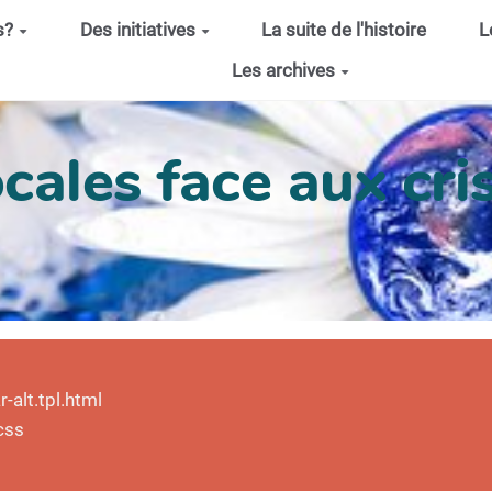
s?
Des initiatives
La suite de l'histoire
L
Les archives
cales face aux cris
alt.tpl.html
css