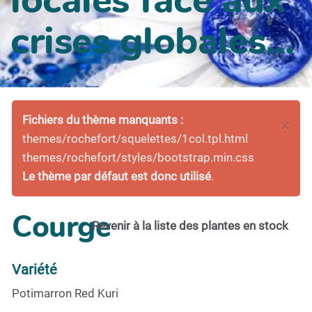
crises globales...
Fichiers du thème manquants :
×
themes/rochefort/squelettes/1col.tpl.html
themes/rochefort/styles/bootstrap.min.css
Le thème par défaut est donc utilisé
.
Courge
Revenir à la liste des plantes en stock
Variété
Potimarron Red Kuri