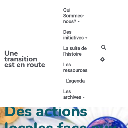
Aller au contenu principal
Qui
Sommes-
nous?
Des
initiatives
La suite de
Une
l'histoire
transition
est en route
Les
ressources
L'agenda
Les
archives
Des actions
locales face aux