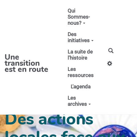
Aller au contenu principal
Qui
Sommes-
nous?
Des
initiatives
La suite de
Une
l'histoire
transition
est en route
Les
ressources
L'agenda
Les
archives
Des actions
locales face aux