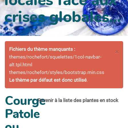
crises globales...
Fichiers du thème manquants :
×
themes/rochefort/squelettes/1col-navbar-
alt.tpl.html
themes/rochefort/styles/bootstrap.min.css
Le thème par défaut est donc utilisé
.
Courge
Revenir à la liste des plantes en stock
Patole
ou