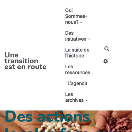
Aller au contenu principal
Qui
Sommes-
nous?
Des
initiatives
La suite de
Une
l'histoire
transition
est en route
Les
ressources
L'agenda
Les
archives
Des actions