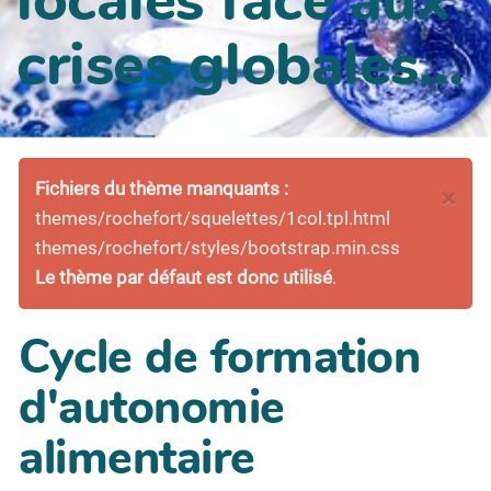
crises globales...
Fichiers du thème manquants :
×
themes/rochefort/squelettes/1col.tpl.html
themes/rochefort/styles/bootstrap.min.css
Le thème par défaut est donc utilisé
.
Cycle de formation
d'autonomie
alimentaire