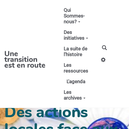
Aller au contenu principal
Qui
Sommes-
nous?
Des
initiatives
La suite de
Une
l'histoire
transition
est en route
Les
ressources
L'agenda
Les
archives
Des actions
locales face aux