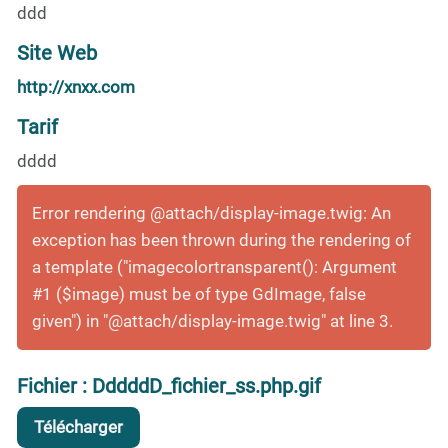
ddd
Site Web
http://xnxx.com
Tarif
dddd
Error rendering @attach/display-image.twig: An
exception has been thrown during the rendering of
a template ("imagecolortransparent(): Argument
#1 ($image) must be of type GdImage, false
given") in "@attach/display-image.twig" at line 3.
Fichier : DddddD_fichier_ss.php.gif
Télécharger