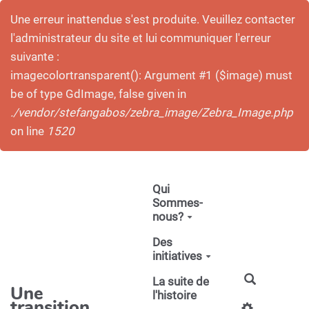
Une erreur inattendue s'est produite. Veuillez contacter
l'administrateur du site et lui communiquer l'erreur
suivante :
imagecolortransparent(): Argument #1 ($image) must
be of type GdImage, false given in
./vendor/stefangabos/zebra_image/Zebra_Image.php
on line
1520
Aller au contenu principal
Qui
Sommes-
nous?
Des
initiatives
La suite de
Une
l'histoire
transition