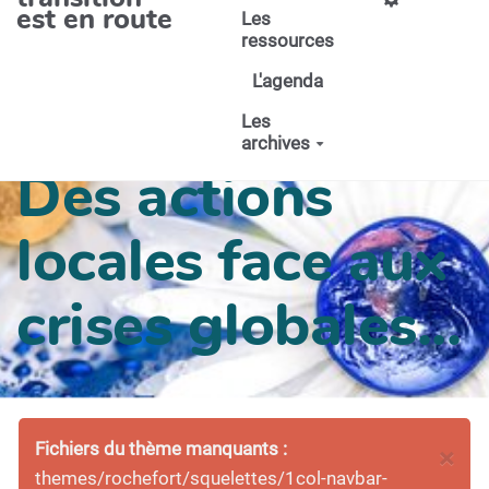
est en route
Les
ressources
L'agenda
Les
archives
Des actions
locales face aux
crises globales...
Fichiers du thème manquants :
×
themes/rochefort/squelettes/1col-navbar-