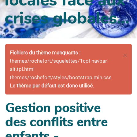
crises globales...
Fichiers du thème manquants :
×
themes/rochefort/squelettes/1col-navbar-
alt.tpl.html
themes/rochefort/styles/bootstrap.min.css
Le thème par défaut est donc utilisé
.
Gestion positive
des conflits entre
enfants -