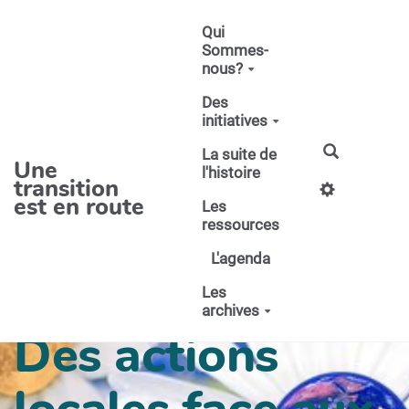
Aller au contenu principal
Qui
Sommes-
nous?
Des
initiatives
La suite de
Une
l'histoire
transition
est en route
Les
ressources
L'agenda
Les
archives
Des actions
locales face aux