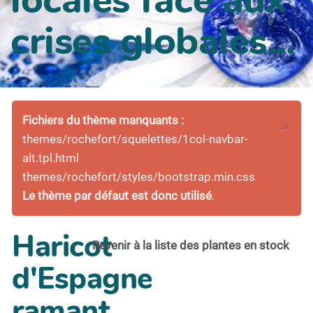
crises globales...
Fichiers du thème manquants :
×
themes/rochefort/squelettes/1col-navbar-
alt.tpl.html
themes/rochefort/styles/bootstrap.min.css
Le thème par défaut est donc utilisé
.
Haricot
Revenir à la liste des plantes en stock
d'Espagne
ramant