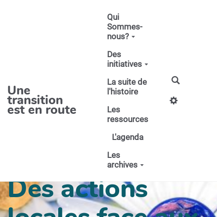
Aller au contenu principal
Qui
Sommes-
nous?
Des
initiatives
La suite de
Une
l'histoire
transition
est en route
Les
ressources
L'agenda
Les
archives
Des actions
locales face aux