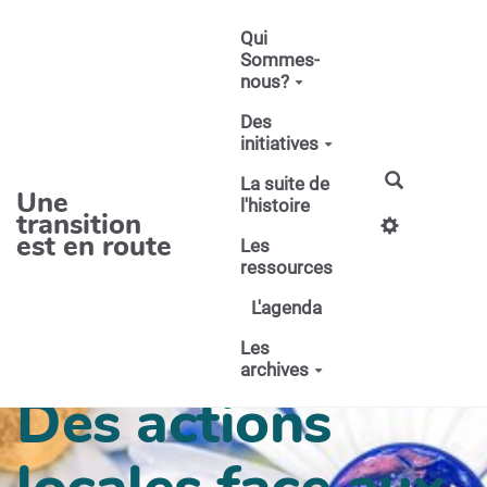
Aller au contenu principal
Qui
Sommes-
nous?
Des
initiatives
La suite de
Une
l'histoire
transition
est en route
Les
ressources
L'agenda
Les
archives
Des actions
locales face aux