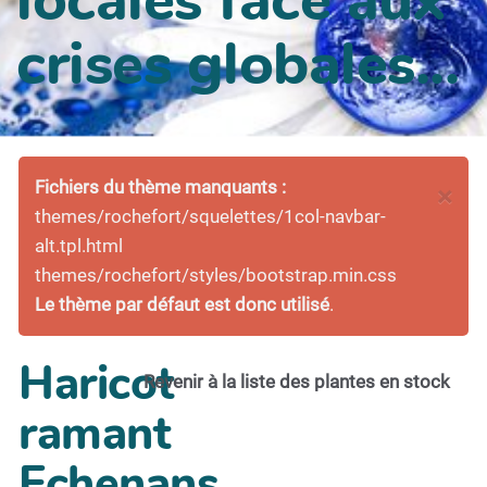
crises globales...
Fichiers du thème manquants :
×
themes/rochefort/squelettes/1col-navbar-
alt.tpl.html
themes/rochefort/styles/bootstrap.min.css
Le thème par défaut est donc utilisé
.
Haricot
Revenir à la liste des plantes en stock
ramant
Echenans