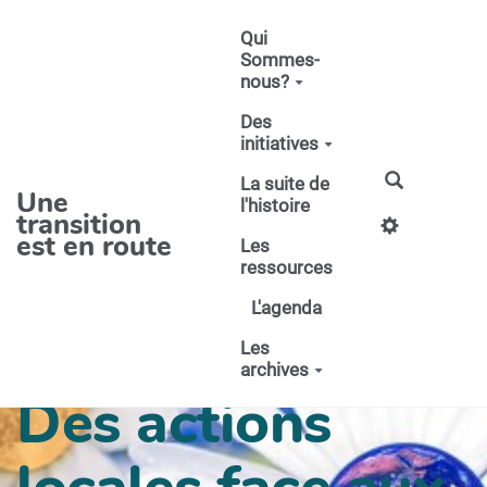
Aller au contenu principal
Qui
Sommes-
nous?
Des
initiatives
La suite de
Une
l'histoire
transition
est en route
Les
ressources
L'agenda
Les
archives
Des actions
locales face aux