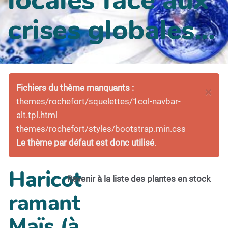
crises globales...
Fichiers du thème manquants :
×
themes/rochefort/squelettes/1col-navbar-
alt.tpl.html
themes/rochefort/styles/bootstrap.min.css
Le thème par défaut est donc utilisé
.
Haricot
Revenir à la liste des plantes en stock
ramant
Maïs (à