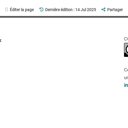
Éditer la page
Dernière édition : 14 Jul 2025
Partager
x
C
C
un
i