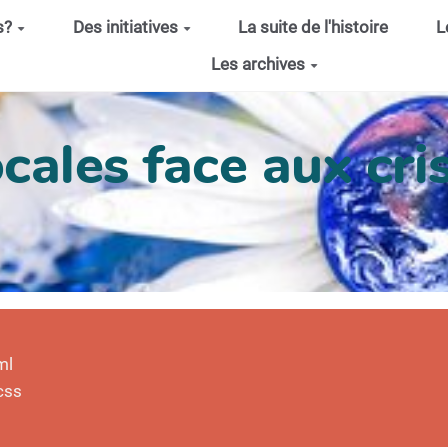
s?
Des initiatives
La suite de l'histoire
L
Les archives
cales face aux cris
ml
css