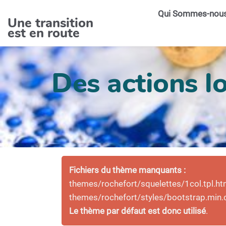
Aller au contenu principal
Qui Sommes-nou
Une transition
est en route
Des actions lo
Fichiers du thème manquants :
themes/rochefort/squelettes/1col.tpl.ht
themes/rochefort/styles/bootstrap.min.
Le thème par défaut est donc utilisé
.