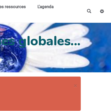
es ressources
L'agenda
es globales...
×