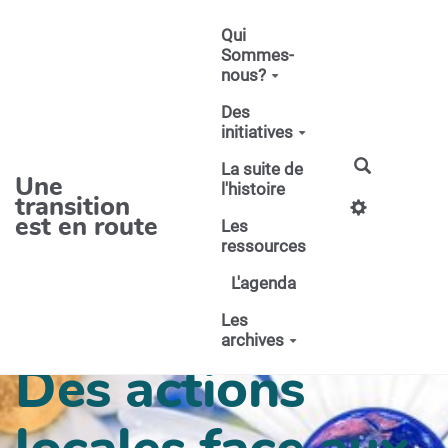
Aller au contenu principal
Qui
Sommes-
nous?
Des
initiatives
La suite de
Une
l'histoire
transition
est en route
Les
ressources
L'agenda
Les
archives
Des actions
locales face aux