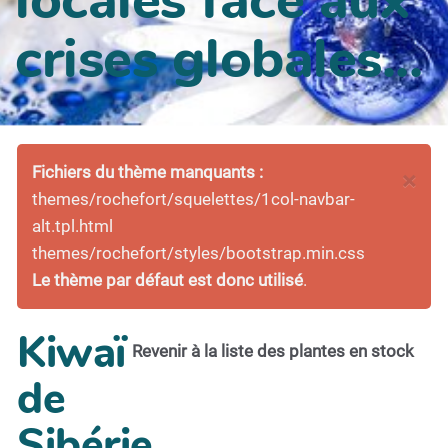
crises globales...
Fichiers du thème manquants :
×
themes/rochefort/squelettes/1col-navbar-
alt.tpl.html
themes/rochefort/styles/bootstrap.min.css
Le thème par défaut est donc utilisé
.
Kiwaï
Revenir à la liste des plantes en stock
de
Sibérie