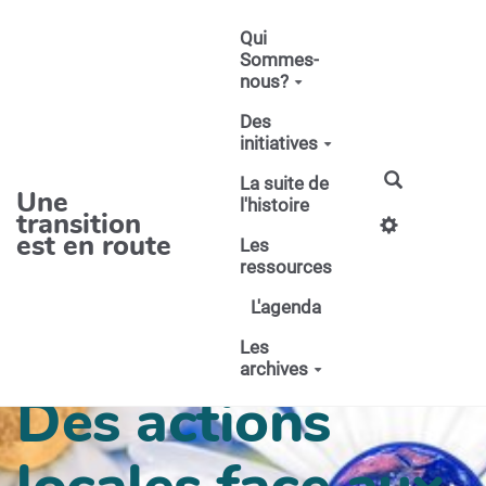
Aller au contenu principal
Qui
Sommes-
nous?
Des
initiatives
La suite de
Une
l'histoire
transition
est en route
Les
ressources
L'agenda
Les
archives
Des actions
locales face aux