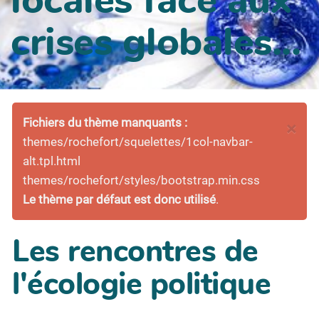
crises globales...
Fichiers du thème manquants :
×
themes/rochefort/squelettes/1col-navbar-
alt.tpl.html
themes/rochefort/styles/bootstrap.min.css
Le thème par défaut est donc utilisé
.
Les rencontres de
l'écologie politique