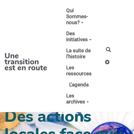
Aller au contenu principal
Qui
Sommes-
nous?
Des
initiatives
La suite de
Une
l'histoire
transition
est en route
Les
ressources
L'agenda
Les
archives
Des actions
locales face aux