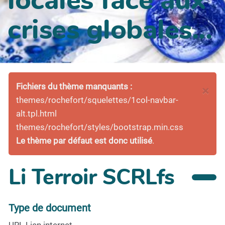
crises globales...
Fichiers du thème manquants :
×
themes/rochefort/squelettes/1col-navbar-
alt.tpl.html
themes/rochefort/styles/bootstrap.min.css
Le thème par défaut est donc utilisé
.
Li Terroir SCRLfs
Type de document
URL Lien internet