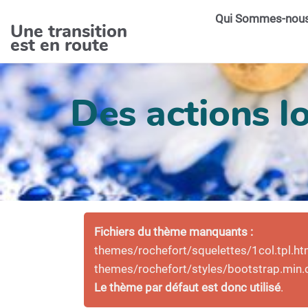
Aller au contenu principal
Qui Sommes-nou
Une transition
est en route
Des actions lo
Fichiers du thème manquants :
themes/rochefort/squelettes/1col.tpl.ht
themes/rochefort/styles/bootstrap.min.
Le thème par défaut est donc utilisé
.