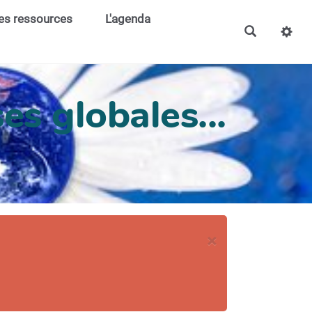
es ressources
L'agenda
es globales...
×