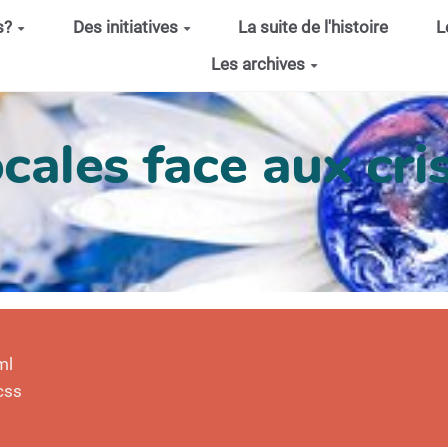
s?
Des initiatives
La suite de l'histoire
L
Les archives
cales face aux cris
ml
css