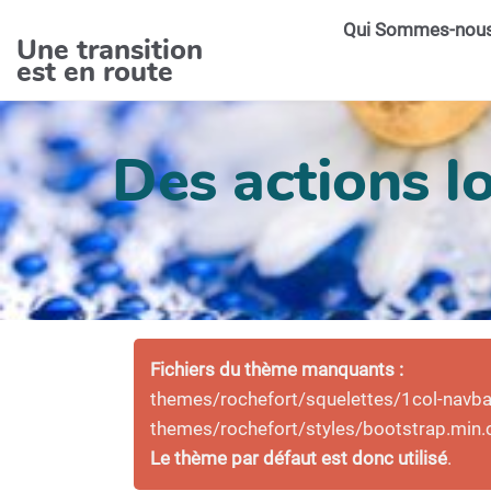
Aller au contenu principal
Qui Sommes-nou
Une transition
est en route
Des actions lo
Fichiers du thème manquants :
themes/rochefort/squelettes/1col-navbar-
themes/rochefort/styles/bootstrap.min.
Le thème par défaut est donc utilisé
.