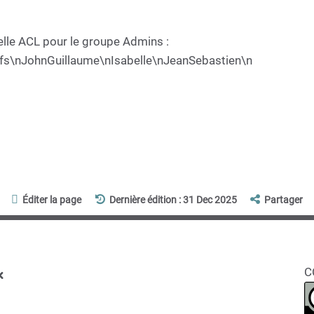
uvelle ACL pour le groupe Admins :
fs\nJohnGuillaume\nIsabelle\nJeanSebastien\n
Éditer la page
Dernière édition : 31 Dec 2025
Partager
x
C