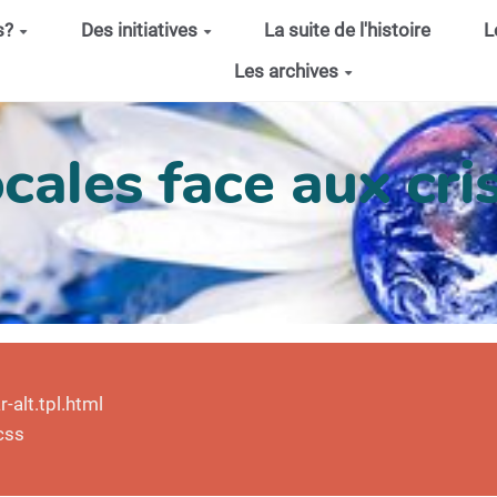
s?
Des initiatives
La suite de l'histoire
L
Les archives
cales face aux cris
alt.tpl.html
css