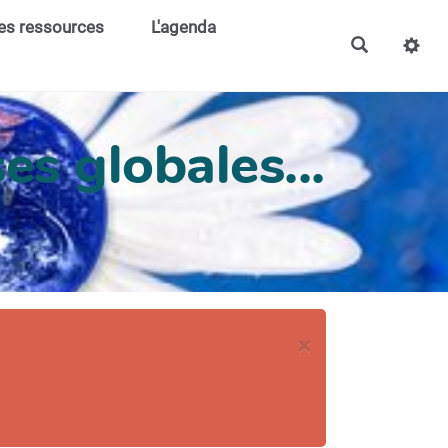
es ressources
L'agenda
es globales...
×