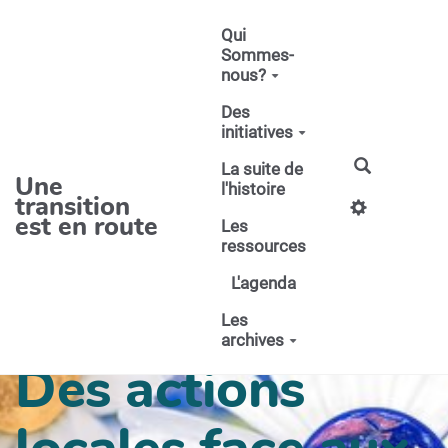
Aller au contenu principal
Qui
Sommes-
nous?
Des
initiatives
La suite de
Une
l'histoire
transition
est en route
Les
ressources
L'agenda
Les
archives
Des actions
locales face aux