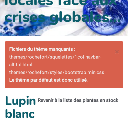
crises globales...
Fichiers du thème manquants :
×
themes/rochefort/squelettes/1col-navbar-
alt.tpl.html
themes/rochefort/styles/bootstrap.min.css
Le thème par défaut est donc utilisé
.
Lupin
Revenir à la liste des plantes en stock
blanc