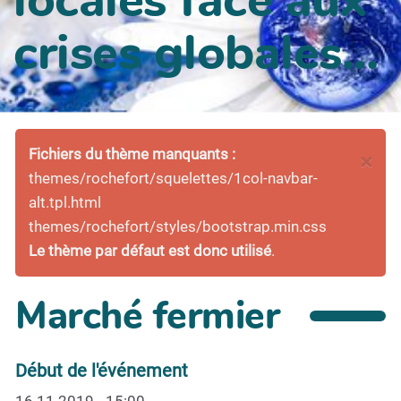
crises globales...
Fichiers du thème manquants :
×
themes/rochefort/squelettes/1col-navbar-
alt.tpl.html
themes/rochefort/styles/bootstrap.min.css
Le thème par défaut est donc utilisé
.
Marché fermier
Début de l'événement
16.11.2019 - 15:00