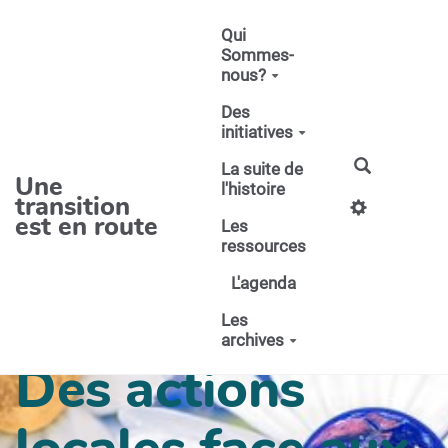
Aller au contenu principal
Qui
Sommes-
nous?
Des
initiatives
La suite de
Une
l'histoire
transition
est en route
Les
ressources
L'agenda
Les
archives
Des actions
locales face aux