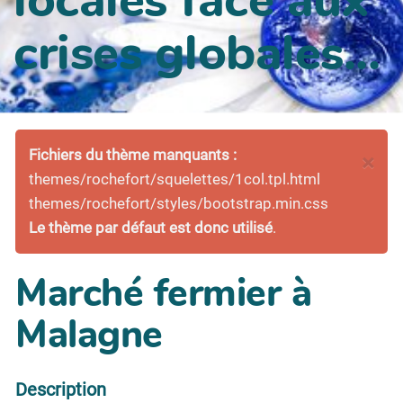
crises globales...
Fichiers du thème manquants :
×
themes/rochefort/squelettes/1col.tpl.html
themes/rochefort/styles/bootstrap.min.css
Le thème par défaut est donc utilisé
.
Marché fermier à
Malagne
Description