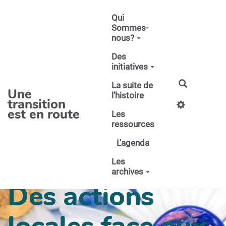
Aller au contenu principal
Qui
Sommes-
nous?
Des
initiatives
La suite de
Une
l'histoire
transition
est en route
Les
ressources
L'agenda
Les
archives
Des actions
locales face aux