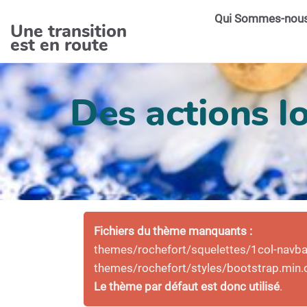
Aller au contenu principal
Qui Sommes-nou
Une transition
est en route
Des actions lo
Fichiers du thème manquants :
themes/rochefort/squelettes/1col-navbar-
themes/rochefort/styles/bootstrap.min.
Le thème par défaut est donc utilisé
.