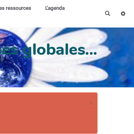
es ressources
L'agenda
es globales...
×