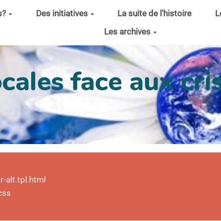
s?
Des initiatives
La suite de l'histoire
L
Les archives
cales face aux cris
alt.tpl.html
css