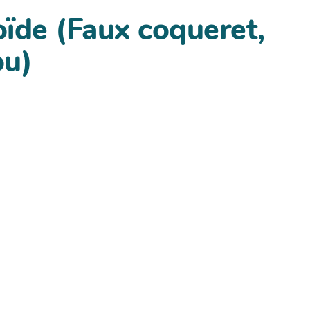
ïde (Faux coqueret,
u)