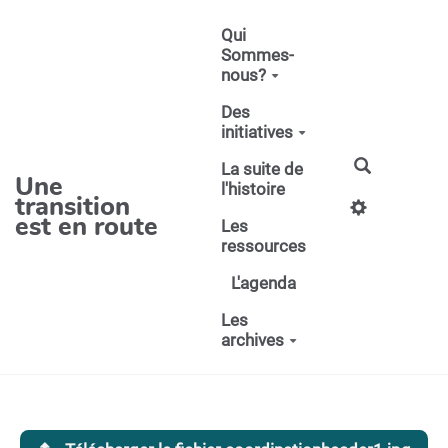
Aller au contenu principal
Qui
Sommes-
nous?
Des
initiatives
La suite de
Une
l'histoire
transition
est en route
Les
ressources
L'agenda
Les
archives