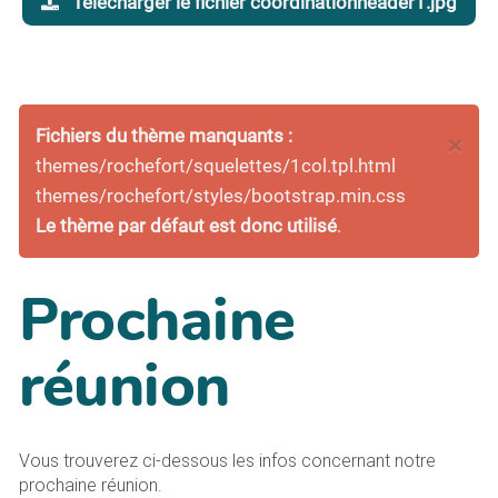
Télécharger le fichier coordinationheader1.jpg
Fichiers du thème manquants :
×
themes/rochefort/squelettes/1col.tpl.html
themes/rochefort/styles/bootstrap.min.css
Le thème par défaut est donc utilisé
.
Prochaine
réunion
Vous trouverez ci-dessous les infos concernant notre
prochaine réunion.