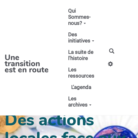
Aller au contenu principal
Qui
Sommes-
nous?
Des
initiatives
La suite de
Une
l'histoire
transition
est en route
Les
ressources
L'agenda
Les
archives
Des actions
locales face aux