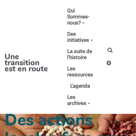
Aller au contenu principal
Qui
Sommes-
nous?
Des
initiatives
La suite de
Une
l'histoire
transition
est en route
Les
ressources
L'agenda
Les
archives
Des actions