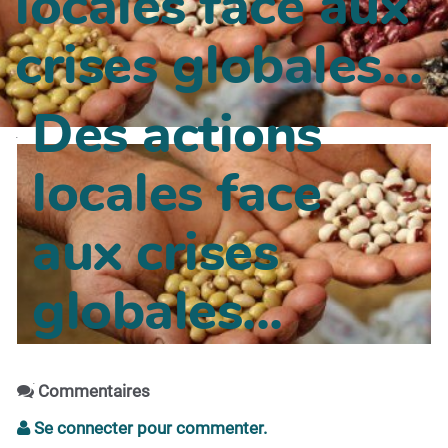
locales face aux
crises globales..
.
Des actions
.
locales face
aux crises
globales..
.
.
Commentaires
Se connecter pour commenter.