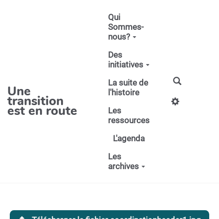
Aller au contenu principal
Qui
Sommes-
nous?
Des
initiatives
La suite de
Une
l'histoire
transition
est en route
Les
ressources
L'agenda
Les
archives