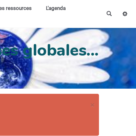
es ressources
L'agenda
es globales...
×