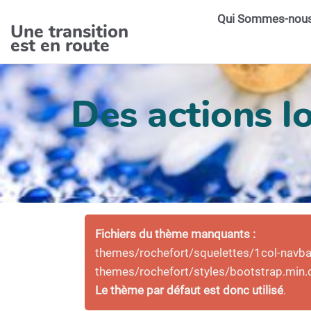
Aller au contenu principal
Qui Sommes-nou
Une transition
est en route
Des actions lo
Fichiers du thème manquants :
themes/rochefort/squelettes/1col-navbar-
themes/rochefort/styles/bootstrap.min.
Le thème par défaut est donc utilisé
.