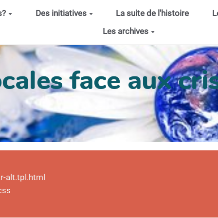
s?
Des initiatives
La suite de l'histoire
L
Les archives
cales face aux cris
alt.tpl.html
css