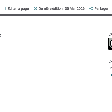
Éditer la page
Dernière édition : 30 Mar 2026
Partager
x
C
C
un
i