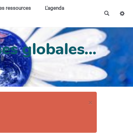
es ressources
L'agenda
es globales...
×