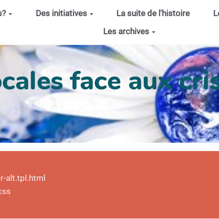
s?
Des initiatives
La suite de l'histoire
L
Les archives
cales face aux cris
alt.tpl.html
css