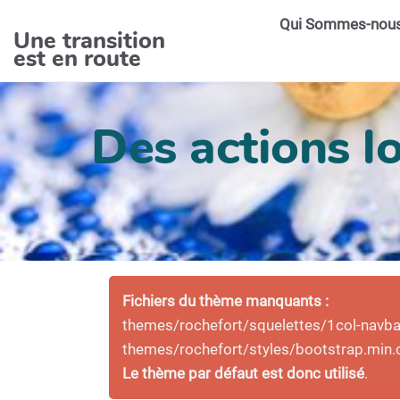
Aller au contenu principal
Qui Sommes-nou
Une transition
est en route
Des actions lo
Fichiers du thème manquants :
themes/rochefort/squelettes/1col-navbar-
themes/rochefort/styles/bootstrap.min.
Le thème par défaut est donc utilisé
.