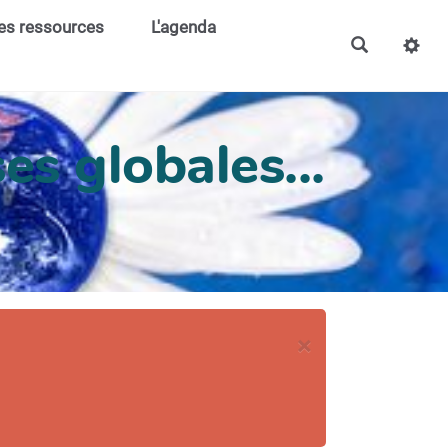
es ressources
L'agenda
es globales...
×