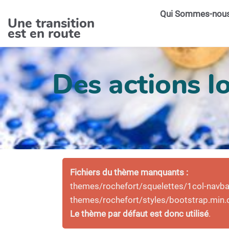
Aller au contenu principal
Qui Sommes-nou
Une transition
est en route
Des actions lo
Fichiers du thème manquants :
themes/rochefort/squelettes/1col-navbar-
themes/rochefort/styles/bootstrap.min.
Le thème par défaut est donc utilisé
.