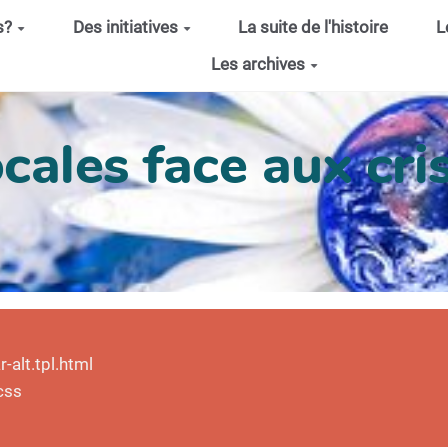
s?
Des initiatives
La suite de l'histoire
L
Les archives
cales face aux cris
alt.tpl.html
css