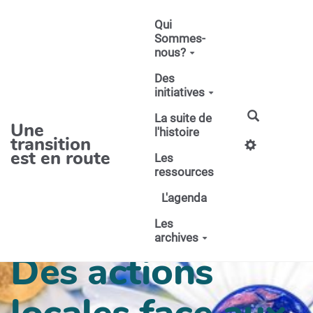
Aller au contenu principal
Qui
Sommes-
nous?
Des
initiatives
La suite de
Une
l'histoire
transition
est en route
Les
ressources
L'agenda
Les
archives
Des actions
locales face aux