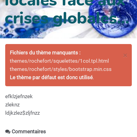
crises globales...
Fichiers du thème manquants :
×
themes/rochefort/squelettes/1col.tpl.html
themes/rochefort/styles/bootstrap.min.css
Le thème par défaut est donc utilisé
.
efklzjefnzek
zleknz
ldjkzlez$zljfnzz
Commentaires