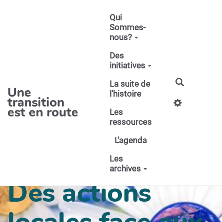
Aller au contenu principal
Qui
Sommes-
nous?
Des
initiatives
La suite de
Une
l'histoire
transition
est en route
Les
ressources
L'agenda
Les
archives
Des actions
locales face aux