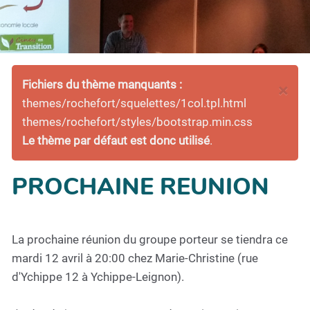
Fichiers du thème manquants :
×
themes/rochefort/squelettes/1col.tpl.html
themes/rochefort/styles/bootstrap.min.css
Le thème par défaut est donc utilisé
.
PROCHAINE REUNION
La prochaine réunion du groupe porteur se tiendra ce
mardi 12 avril à 20:00 chez Marie-Christine (rue
d'Ychippe 12 à Ychippe-Leignon).