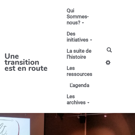
Aller au contenu principal
Qui
Sommes-
nous?
Des
initiatives
La suite de
Une
l'histoire
transition
est en route
Les
ressources
L'agenda
Les
archives