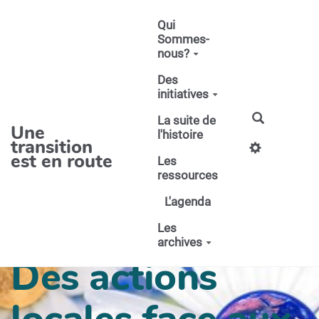
Aller au contenu principal
Qui
Sommes-
nous?
Des
initiatives
La suite de
Une
l'histoire
transition
est en route
Les
ressources
L'agenda
Les
archives
Des actions
locales face aux