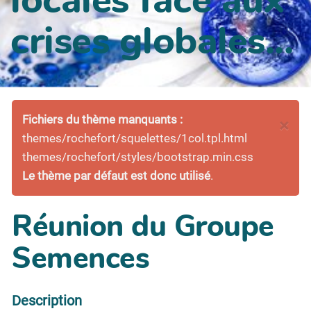
crises globales...
Fichiers du thème manquants :
×
themes/rochefort/squelettes/1col.tpl.html
themes/rochefort/styles/bootstrap.min.css
Le thème par défaut est donc utilisé
.
Réunion du Groupe
Semences
Description