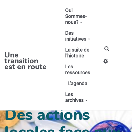
Aller au contenu principal
Qui
Sommes-
nous?
Des
initiatives
La suite de
Une
l'histoire
transition
est en route
Les
ressources
L'agenda
Les
archives
Des actions
locales face aux