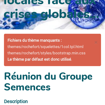
crises globales...
Fichiers du thème manquants :
×
themes/rochefort/squelettes/1col.tpl.html
themes/rochefort/styles/bootstrap.min.css
Le thème par défaut est donc utilisé
.
Réunion du Groupe
Semences
Description