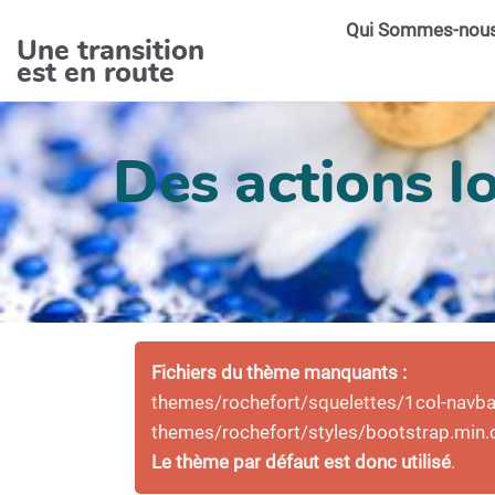
Aller au contenu principal
Qui Sommes-nou
Une transition
est en route
Des actions lo
Fichiers du thème manquants :
themes/rochefort/squelettes/1col-navbar-
themes/rochefort/styles/bootstrap.min.
Le thème par défaut est donc utilisé
.