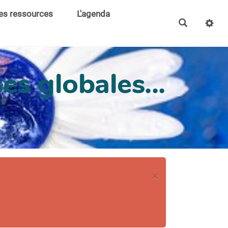
es ressources
L'agenda
es globales...
×