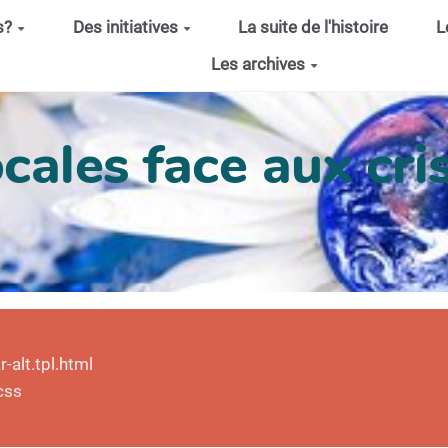
s?
Des initiatives
La suite de l'histoire
L
Les archives
cales face aux cris
alt.tpl.html
css